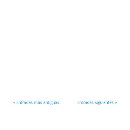
En un mundo empresarial cada vez más
dinámico y competitivo, posicionar tu negocio
en 2025 requerirá más que solo una buena idea.
Las oportunidades...
« Entradas más antiguas
Entradas siguientes »