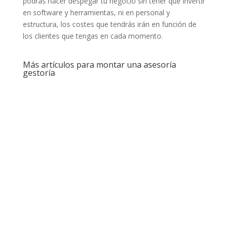
podrás hacer despegar tu negocio sin tener que invertir
en software y herramientas, ni en personal y
estructura, los costes que tendrás irán en función de
los clientes que tengas en cada momento.
Más artículos para montar una asesoría
gestoría
Tener una buena idea no basta para alcanzar el
éxito. La verdadera clave está en transformar
una idea en un proyecto empresarial sólido,
rentable y...