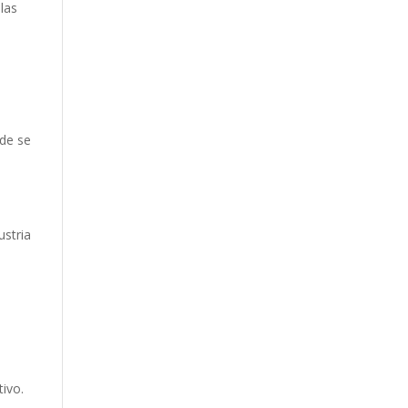
las
nde se
ustria
ivo.