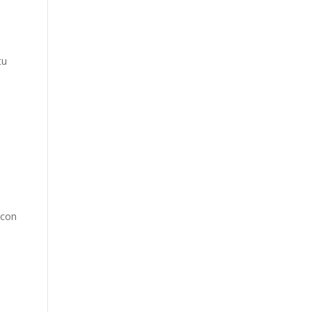
tu
 con