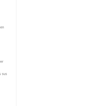
ten
ver
s sus