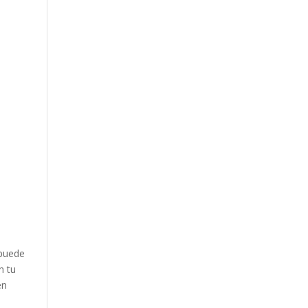
 puede
n tu
en