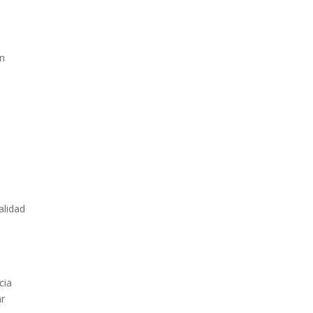
en
alidad
cia
ar