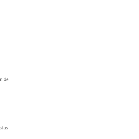
s
en de
stas