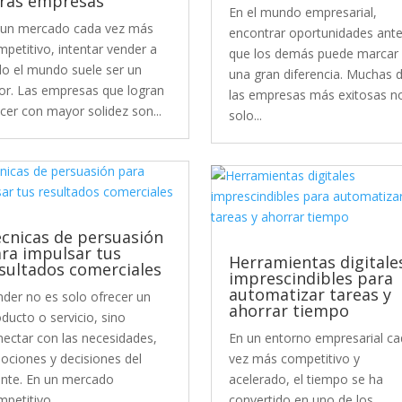
ras empresas
En el mundo empresarial,
 un mercado cada vez más
encontrar oportunidades ant
petitivo, intentar vender a
que los demás puede marcar
do el mundo suele ser un
una gran diferencia. Muchas 
ror. Las empresas que logran
las empresas más exitosas n
cer con mayor solidez son...
solo...
cnicas de persuasión
ra impulsar tus
Herramientas digitale
sultados comerciales
imprescindibles para
automatizar tareas y
nder no es solo ofrecer un
ahorrar tiempo
ducto o servicio, sino
nectar con las necesidades,
En un entorno empresarial ca
ociones y decisiones del
vez más competitivo y
iente. En un mercado
acelerado, el tiempo se ha
petitivo,...
convertido en uno de los