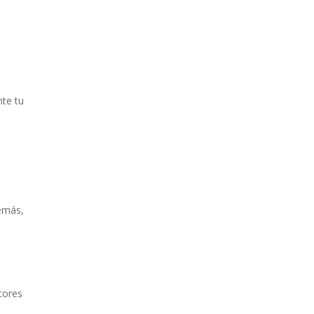
e
nte tu
demás,
otores