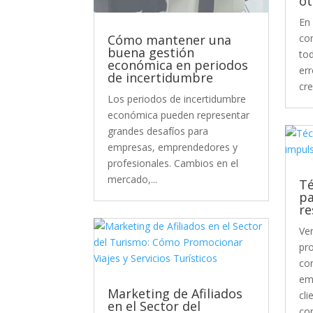
ot
En
com
Cómo mantener una
buena gestión
to
económica en periodos
er
de incertidumbre
cre
Los periodos de incertidumbre
económica pueden representar
grandes desafíos para
empresas, emprendedores y
profesionales. Cambios en el
mercado,...
Té
pa
re
Ve
pro
co
em
Marketing de Afiliados
cl
en el Sector del
com