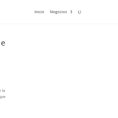
Inicio
Negocios
de
 la
 que