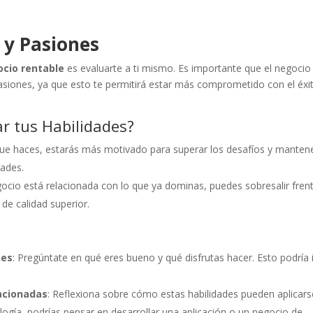
 y Pasiones
ocio rentable
es evaluarte a ti mismo. Es importante que el negocio
asiones, ya que esto te permitirá estar más comprometido con el éxi
r tus Habilidades?
o que haces, estarás más motivado para superar los desafíos y manten
tades.
ocio está relacionada con lo que ya dominas, puedes sobresalir frent
de calidad superior.
nes
: Pregúntate en qué eres bueno y qué disfrutas hacer. Esto podría i
acionadas
: Reflexiona sobre cómo estas habilidades pueden aplicars
logía, podrías pensar en desarrollar una aplicación o un negocio de