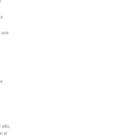
o
na
r una
de
 ello,
n el