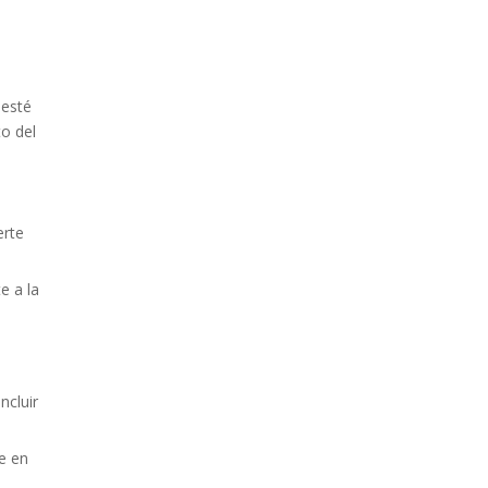
 esté
to del
erte
e a la
ncluir
e en