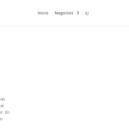
Inicio
Negocios
eas
nar
r. En
io