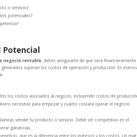
to o servicio?
ntes potenciales?
mpetencia?
d Potencial
e negocio rentable
, debes asegurarte de que será financieramente
os generados superan los costos de operación y producción. Es esenci
a.
todos los costos asociados al negocio, incluyendo costos de producció
 dinero necesitas para empezar y cuánto costará operar el negocio
 planeas vender tu producto o servicio. Debe ser competitivo en el
nerar ganancias.
beneficio, que es la diferencia entre los ingresos y los costos. Un ma