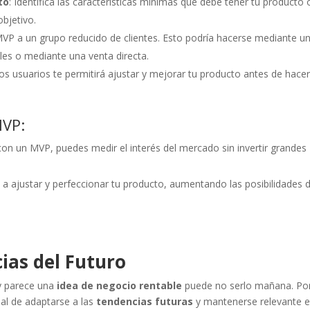
to
: Identifica las características mínimas que debe tener tu producto 
objetivo.
VP a un grupo reducido de clientes. Esto podría hacerse mediante u
es o mediante una venta directa.
ros usuarios te permitirá ajustar y mejorar tu producto antes de hace
MVP:
 con un MVP, puedes medir el interés del mercado sin invertir grandes
á a ajustar y perfeccionar tu producto, aumentando las posibilidades 
ias del Futuro
oy parece una
idea de negocio rentable
puede no serlo mañana. Por
ial de adaptarse a las
tendencias futuras
y mantenerse relevante e