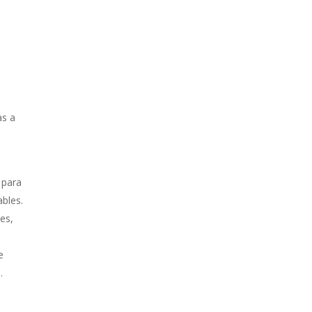
as a
 para
ables.
es,
e
.