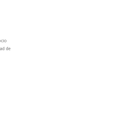
ocio
dad de