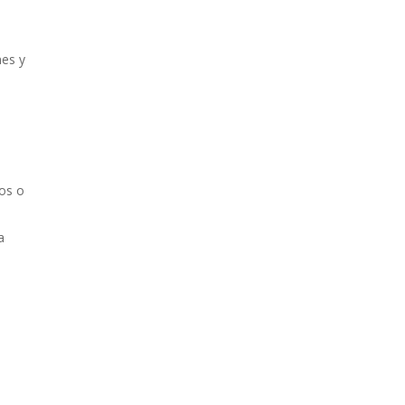
nes y
ios o
a