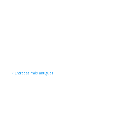
Emprender en un entorno cambiante exige más
preparación que nunca. Poner en marcha tu
empresa en 2026 implica entender las nuevas
tendencias del...
« Entradas más antiguas