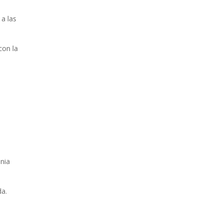
 a las
con la
onia
da.