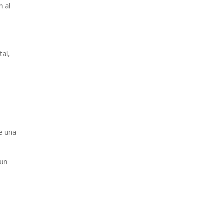
n al
tal,
ue una
 un