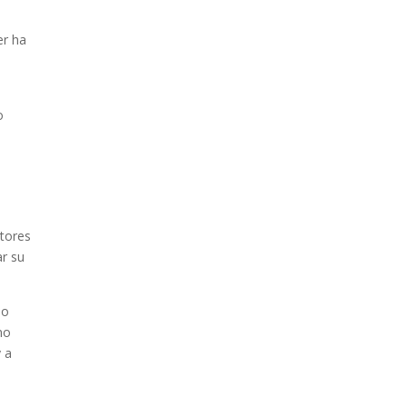
er ha
o
otores
ar su
do
no
y a