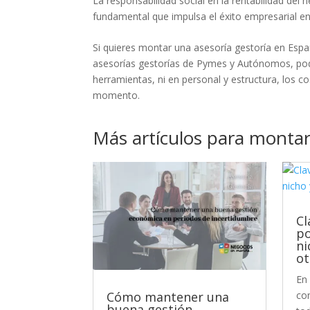
La responsabilidad social en la rentabilidad del 
fundamental que impulsa el éxito empresarial en 
Si quieres montar una asesoría gestoría en E
asesorías gestorías de Pymes y Autónomos, podr
herramientas, ni en personal y estructura, los c
momento.
Más artículos para montar
Cl
po
ni
ot
En
com
Cómo mantener una
buena gestión