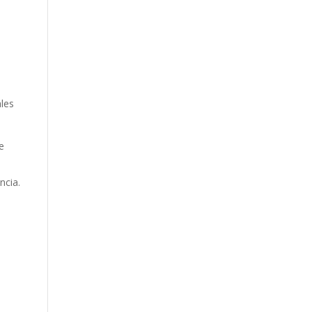
ales
e
ncia.