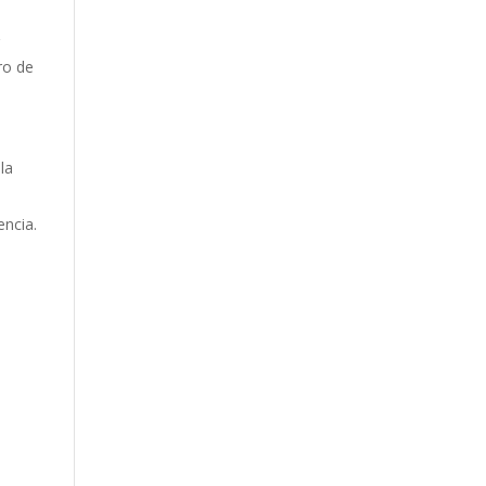
r
ro de
la
encia.
a